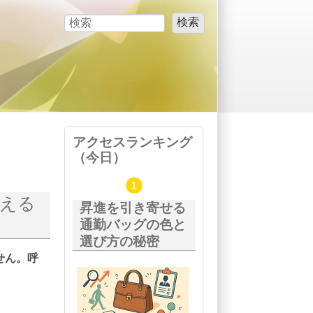
検索
検索フォーム
アクセスランキング
（今日）
変える
昇進を引き寄せる
通勤バッグの色と
選び方の秘密
せん。呼