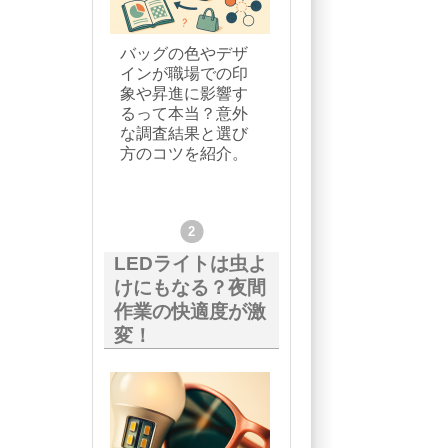
バッグの色やデザ
インが職場での印
象や昇進に影響す
るって本当？意外
な調査結果と選び
方のコツを紹介。
LEDライトは虫よ
けにもなる？夜間
作業の快適度が激
変！