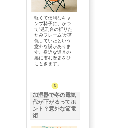
軽くて便利なキャ
ンプ椅子に、かつ
て“処刑台の折りた
たみフレーム”が関
係していたという
意外な説がありま
す。身近な道具の
裏に潜む歴史をひ
もときます。
加湿器で冬の電気
代が下がるってホ
ント？意外な節電
術