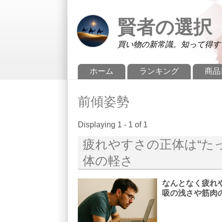
メインコンテンツに移動
Skip to search
賢者の選択
買い物の新常識。知って得す
メインメニュー
ホーム
ランキング
商品
前傾姿勢
Displaying 1 - 1 of 1
疲れやすさの正体は“た
体の軽さ
なんとなく疲れ
吸の浅さや筋肉