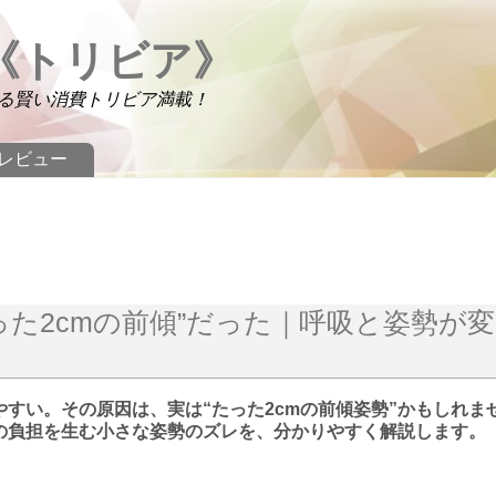
《トリビア》
る賢い消費トリビア満載！
レビュー
った2cmの前傾”だった｜呼吸と姿勢が
やすい。その原因は、実は“たった2cmの前傾姿勢”かもしれま
の負担を生む小さな姿勢のズレを、分かりやすく解説します。