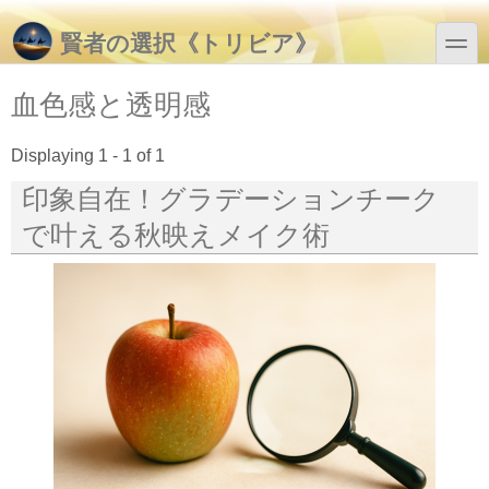
メインコンテンツに移動
Skip to search
toggle
賢者の選択《トリビア》
血色感と透明感
Displaying 1 - 1 of 1
印象自在！グラデーションチーク
で叶える秋映えメイク術