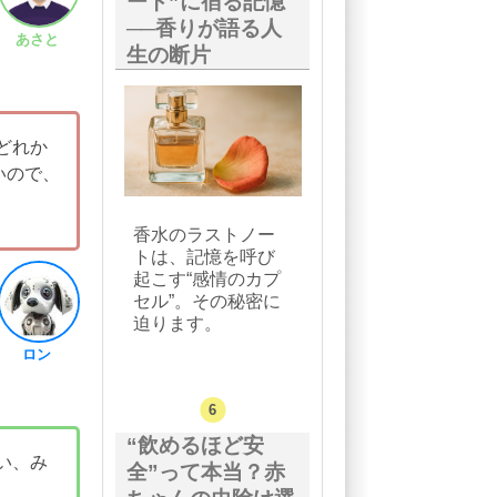
ート”に宿る記憶
──香りが語る人
あさと
生の断片
どれか
いので、
香水のラストノー
トは、記憶を呼び
起こす“感情のカプ
セル”。その秘密に
迫ります。
ロン
“飲めるほど安
い、み
全”って本当？赤