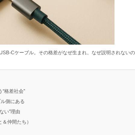
USB‑Cケーブル。その格差がなぜ生まれ、なぜ説明されない
う“格差社会”
ーブル側にある
わない”理由
さと＆仲間たち）