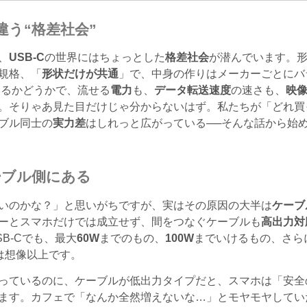
違う“格差社会”
、
USB‑C
の世界にはちょっとした
格差社会
が潜んでいます。
規格、「
形状だけが共通
」で、中身の作りはメーカーごとにバ
いるかどうかで、流せる
電力
も、
データ転送速度
の速さも、
映
。そりゃあ見た目だけじゃ分からないはず。私たちが「どれ買
ブル同士の
実力差
はしれっと広がっている──そんな話から始
ーブル側にある
いのかな？」と思いがちですが、実はその原因の大半は
ケーブ
ーとスマホだけでは成立せず、間をつなぐケーブルも
高出力対
B‑Cでも、最大
60W
までのもの、
100W
までいけるもの、さら
は想像以上です。
っているのに、ケーブルが低出力タイプだと、スマホは「安全
ます。カフェで「なんか全然増えないな…」とモヤモヤしてい