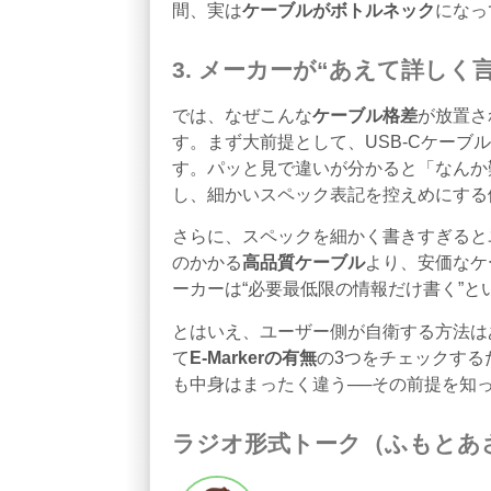
間、実は
ケーブルがボトルネック
になっ
3. メーカーが“あえて詳しく
では、なぜこんな
ケーブル格差
が放置さ
す。まず大前提として、USB‑Cケーブ
す。パッと見で違いが分かると「なんか
し、細かいスペック表記を控えめにする
さらに、スペックを細かく書きすぎると
のかかる
高品質ケーブル
より、安価なケ
ーカーは“必要最低限の情報だけ書く”
とはいえ、ユーザー側が自衛する方法は
て
E‑Markerの有無
の3つをチェックする
も中身はまったく違う──その前提を知
ラジオ形式トーク（ふもとあ