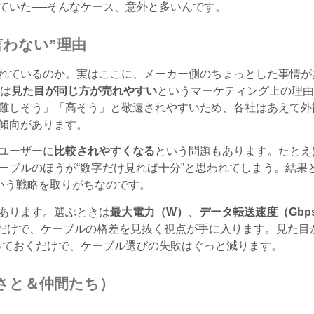
ていた──そんなケース、意外と多いんです。
言わない”理由
れているのか。実はここに、メーカー側のちょっとした事情が
ルは
見た目が同じ方が売れやすい
というマーケティング上の理由
難しそう」「高そう」と敬遠されやすいため、各社はあえて外
傾向があります。
ユーザーに
比較されやすくなる
という問題もあります。たとえ
ーブルのほうが“数字だけ見れば十分”と思われてしまう。結果
という戦略を取りがちなのです。
あります。選ぶときは
最大電力（W）
、
データ転送速度（Gbp
だけで、ケーブルの格差を見抜く視点が手に入ります。見た目
っておくだけで、ケーブル選びの失敗はぐっと減ります。
さと＆仲間たち）