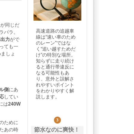
形が同じだ
高速道路の追越車
ラバラ。
線は“速い車のため
像出力
がで
のレーン”ではな
っても一
く“追い越すためだ
めましょ
け”の特別な場所。
知らずに走り続け
ると通行帯違反に
なる可能性もあ
り、意外と誤解さ
れやすいポイント
ル側
にあ
をわかりやすく解
説します。
応
してい
には
240W
のために
節水なのに爽快！
たあの時