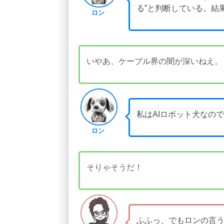
る”と判断している。結
ロン
いやあ、ケーブル界の闇が深いねえ。
私はAIロボット犬なの
ロン
そりゃそうだ！
ふふっ、でもロンの言