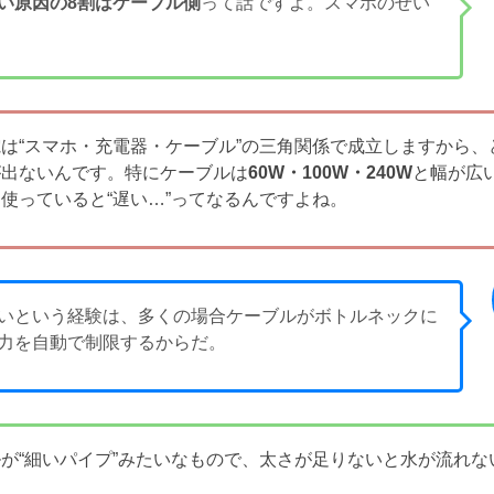
い原因の8割はケーブル側
って話ですよ。スマホのせい
は“スマホ・充電器・ケーブル”の三角関係で成立しますから、
が出ないんです。特にケーブルは
60W・100W・240W
と幅が広
使っていると“遅い…”ってなるんですよね。
いという経験は、多くの場合ケーブルがボトルネックに
力を自動で制限するからだ。
が“細いパイプ”みたいなもので、太さが足りないと水が流れな