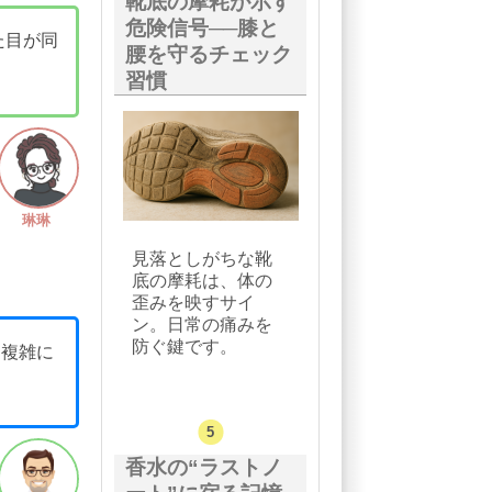
靴底の摩耗が示す
危険信号──膝と
た目が同
腰を守るチェック
習慣
琳琳
見落としがちな靴
底の摩耗は、体の
歪みを映すサイ
ン。日常の痛みを
防ぐ鍵です。
。複雑に
香水の“ラストノ