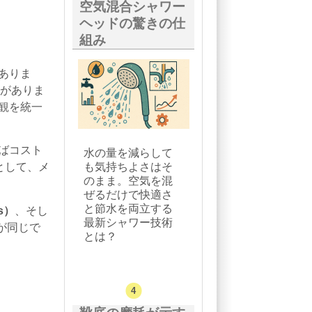
空気混合シャワー
ヘッドの驚きの仕
組み
ありま
がありま
観を統一
ばコスト
水の量を減らして
も気持ちよさはそ
として、メ
のまま。空気を混
ぜるだけで快適さ
と節水を両立する
s）
、そし
最新シャワー技術
が同じで
とは？