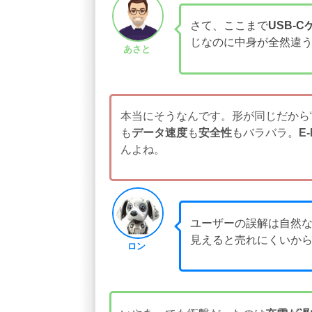
さて、ここまで
USB‑
じなのに中身が全然違
あさと
本当にそうなんです。形が同じだから
も
データ速度
も
安全性
もバラバラ。
E‑
んよね。
ユーザーの誤解は自然
見えると売れにくいから
ロン