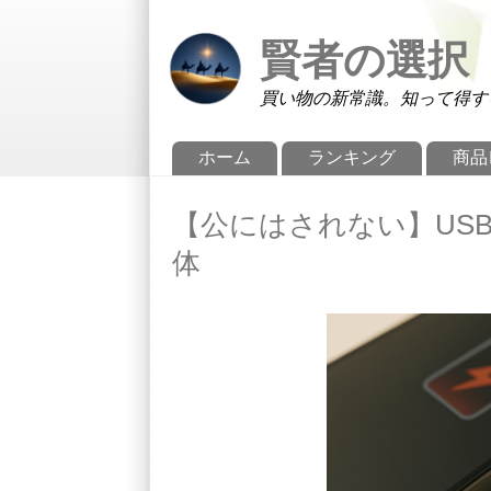
メインコンテンツに移動
Skip to search
賢者の選択
買い物の新常識。知って得す
メインメニュー
ホーム
ランキング
商品
【公にはされない】USB
体