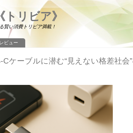
《トリビア》
る賢い消費トリビア満載！
レビュー
‑Cケーブルに潜む“見えない格差社会