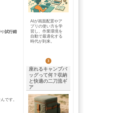
AIが画面配置やア
プリの使い方を学
習し、作業環境を
考
や
試行錯
自動で最適化する
時代が到来。
座れるキャンプバ
ッグって何？収納
と快適の二刀流ギ
。
ア
なんです。