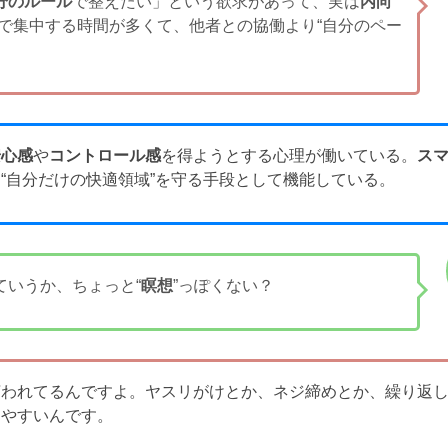
分のルール
で整えたい」という欲求があって、実は
内向
で集中する時間が多くて、他者との協働より“自分のペー
安心感
や
コントロール感
を得ようとする心理が働いている。
ス
“自分だけの快適領域”を守る手段として機能している。
ていうか、ちょっと“
瞑想
”っぽくない？
言われてるんですよ。ヤスリがけとか、ネジ締めとか、繰り返
りやすいんです。