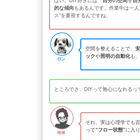
はい。DIY好きには「
自分の空間
を
自
的な傾向
もあるんです。作業中は一人
ス”を重視するんですね。
空間を整えることで、
ック
や
照明の自動化
も、
ロン
ところでさ、DIYって無心になれるっ
それ、実は心理学でも
って
“フロー状態”
に入
琳琳