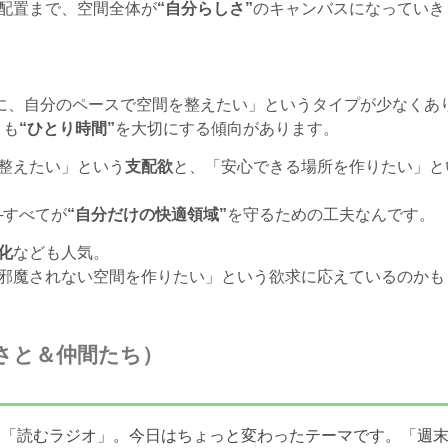
配置まで、空間全体が
“自分らしさ”
のキャンバスになっていき
ずに、自分のペースで空間を整えたい」というタイプが少なくあ
りも
“ひとり時間”
を大切にする傾向があります。
整えたい」という
支配欲
と、「安心できる場所を作りたい」と
─すべてが
“自分だけの快適領域”
を守るための工夫なんです。
化
なども人気。
邪魔されない空間を作りたい」という欲求に応えているのかも
さと＆仲間たち）
た「読むラジオ」。今日はちょっと変わったテーマです。「週