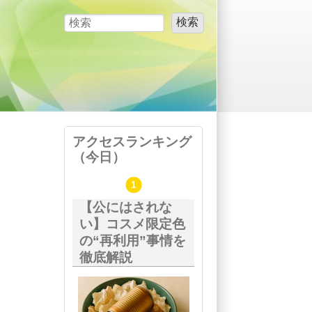
検索
検索フォーム
？
アクセスランキング
（今日）
【公にはされな
い】コスメ限定色
の“再利用”事情を
徹底解説