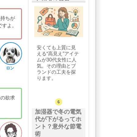
気持ちが
ですよ。
安くても上質に見
える“高見え”アイテ
ムが30代女性に人
気。その理由とブ
ロン
ランドの工夫を探
ります。
後の欲求
加湿器で冬の電気
代が下がるってホ
ント？意外な節電
術