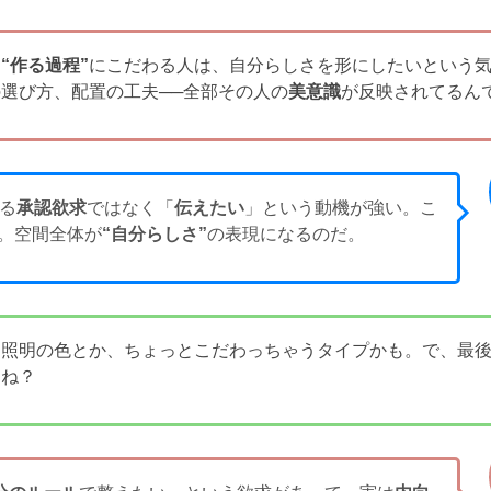
も
“作る過程”
にこだわる人は、自分らしさを形にしたいという
選び方、配置の工夫──全部その人の
美意識
が反映されてるん
る
承認欲求
ではなく「
伝えたい
」という動機が強い。こ
。空間全体が
“自分らしさ”
の表現になるのだ。
も照明の色とか、ちょっとこだわっちゃうタイプかも。で、最
よね？