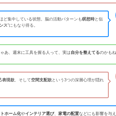
ほど集中している状態。脳の活動パターンも
瞑想時
と似
ンス
”にもなり得る。
じゃあ、週末に工具を握る人って、実は
自分を整えてる
のかも
己表現欲
、そして
空間支配欲
という3つの深層心理が隠れ
ートホーム化
や
インテリア選び
、
家電の配置
などにも影響を与