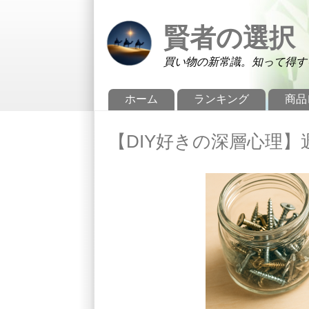
メインコンテンツに移動
Skip to search
賢者の選択
買い物の新常識。知って得す
メインメニュー
ホーム
ランキング
商品
【DIY好きの深層心理