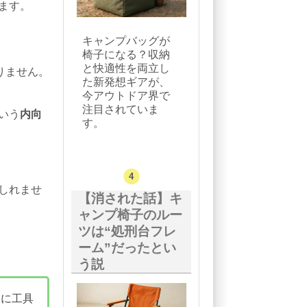
ます。
キャンプバッグが
椅子になる？収納
と快適性を両立し
りません。
た新発想ギアが、
今アウトドア界で
注目されていま
いう
内向
す。
しれませ
【消された話】キ
ャンプ椅子のルー
ツは“処刑台フレ
ーム”だったとい
う説
末に工具