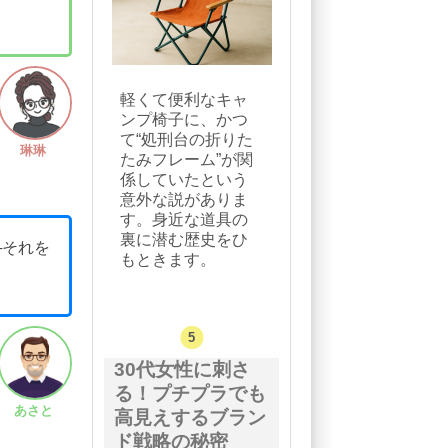
軽くて便利なキャ
ンプ椅子に、かつ
て“処刑台の折りた
琳琳
たみフレーム”が関
係していたという
意外な説がありま
す。身近な道具の
裏に潜む歴史をひ
─それを
もときます。
30代女性に刺さ
る！プチプラでも
あさと
高見えするブラン
ド戦略の秘密