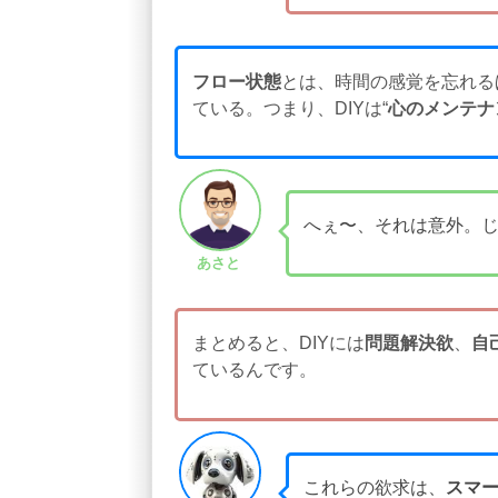
フロー状態
とは、時間の感覚を忘れる
ている。つまり、DIYは“
心のメンテナ
へぇ〜、それは意外。
あさと
まとめると、DIYには
問題解決欲
、
自
ているんです。
これらの欲求は、
スマ