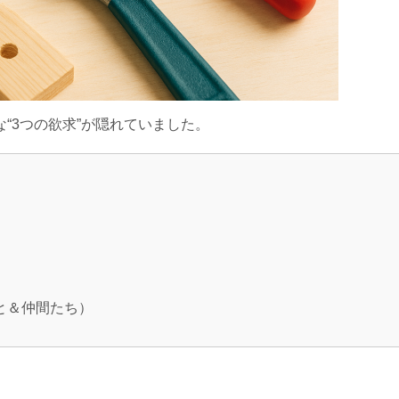
な“3つの欲求”が隠れていました。
さと＆仲間たち）
”