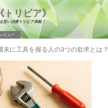
《トリビア》
る賢い消費トリビア満載！
レビュー
】週末に工具を握る人の3つの欲求とは