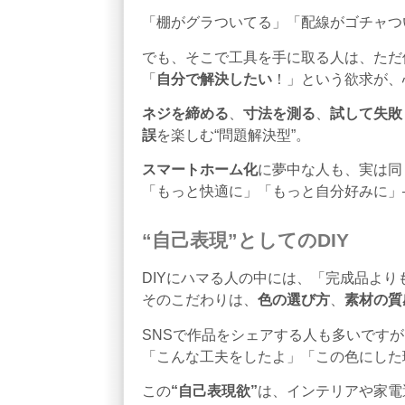
「棚がグラついてる」「配線がゴチャつい
でも、そこで工具を手に取る人は、ただ
「
自分で解決したい
！」という欲求が、
ネジを締める
、
寸法を測る
、
試して失敗
誤
を楽しむ“問題解決型”。
スマートホーム化
に夢中な人も、実は同
「もっと快適に」「もっと自分好みに」
“自己表現”としてのDIY
DIYにハマる人の中には、「完成品より
そのこだわりは、
色の選び方
、
素材の質
SNSで作品をシェアする人も多いです
「こんな工夫をしたよ」「この色にした
この
“自己表現欲”
は、インテリアや家電