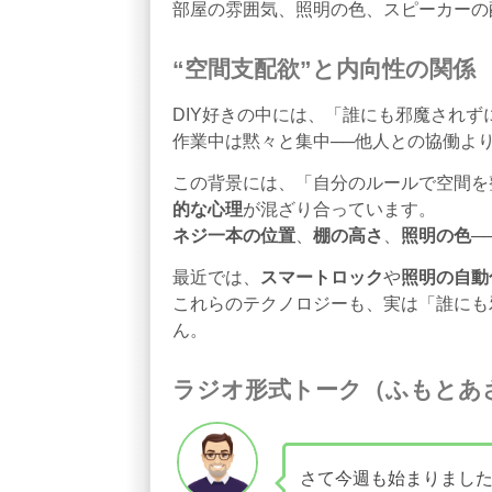
部屋の雰囲気、照明の色、スピーカーの
“空間支配欲”と内向性の関係
DIY好きの中には、「誰にも邪魔され
作業中は黙々と集中──他人との協働よ
この背景には、「自分のルールで空間を
的な心理
が混ざり合っています。
ネジ一本の位置
、
棚の高さ
、
照明の色
─
最近では、
スマートロック
や
照明の自動
これらのテクノロジーも、実は「誰にも
ん。
ラジオ形式トーク（ふもとあ
さて今週も始まりまし