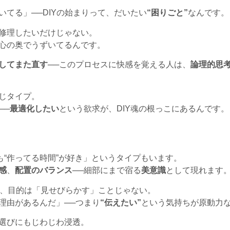
てる」──DIYの始まりって、だいたい
“困りごと”
なんです。
修理したいだけじゃない。
心の奥でうずいてるんです。
してまた直す
──このプロセスに快感を覚える人は、
論理的思
じタイプ。
──
最適化したい
という欲求が、DIY魂の根っこにあるんです。
も“作ってる時間”が好き」というタイプもいます。
感
、
配置のバランス
──細部にまで宿る
美意識
として現れます
が、目的は「見せびらかす」ことじゃない。
理由があるんだ」──つまり
“伝えたい”
という気持ちが原動力
選びにもじわじわ浸透。