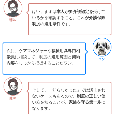
はい。まずは
本人が要介護認定
を受けて
いるかを確認すること。これが
介護保険
琳琳
制度
の
適用条件
です。
次に、
ケアマネジャー
や
福祉用具専門相
談員
に相談して、制度の
適用範囲
と
契約
ロン
内容
をしっかり把握することだワン。
そして、「知らなかった」では済まされ
ないケースもあるので、
制度の正しい使
琳琳
い方
を知ることが、
家族を守る第一歩
に
なります。