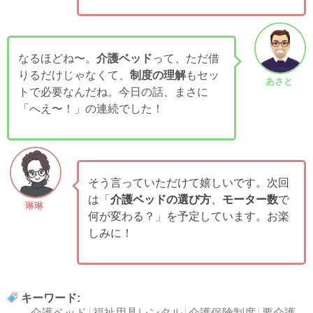
なるほどね〜。
介護ベッド
って、ただ借
りるだけじゃなくて、
制度の理解
もセッ
あさと
トで必要なんだね。今日の話、まさに
「へえ〜！」の連続でした！
そう言っていただけて嬉しいです。次回
は「
介護ベッドの選び方
、
モーター数
で
琳琳
何が変わる？」を予定しています。お楽
しみに！
キーワード:
介護ベッド
福祉用具レンタル
介護保険制度
要介護