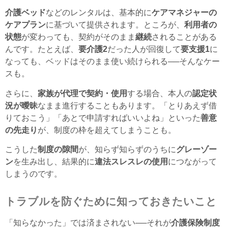
介護ベッド
などのレンタルは、基本的に
ケアマネジャーの
ケアプラン
に基づいて提供されます。ところが、
利用者の
状態
が変わっても、契約がそのまま
継続
されることがある
んです。たとえば、
要介護2
だった人が回復して
要支援1
に
なっても、ベッドはそのまま使い続けられる──そんなケー
スも。
さらに、
家族が代理で契約・使用
する場合、本人の
認定状
況が曖昧
なまま進行することもあります。「とりあえず借
りておこう」「あとで申請すればいいよね」といった
善意
の先走り
が、制度の枠を超えてしまうことも。
こうした
制度の隙間
が、知らず知らずのうちに
グレーゾー
ン
を生み出し、結果的に
違法スレスレの使用
につながって
しまうのです。
トラブルを防ぐために知っておきたいこと
「知らなかった」では済まされない──それが
介護保険制度