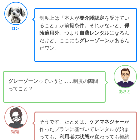
制度上は「本人が
要介護認定
を受けてい
ること」が前提条件。それがないと、
保
ロン
険適用外
。つまり
自費レンタル
になるん
だけど、ここにも
グレーゾーン
があるん
だワン。
グレーゾーン
っていうと……制度の隙間
ってこと？
あさと
そうです。たとえば、
ケアマネジャー
が
作ったプランに基づいてレンタルが始ま
琳琳
っても、
利用者の状態
が変わっても契約