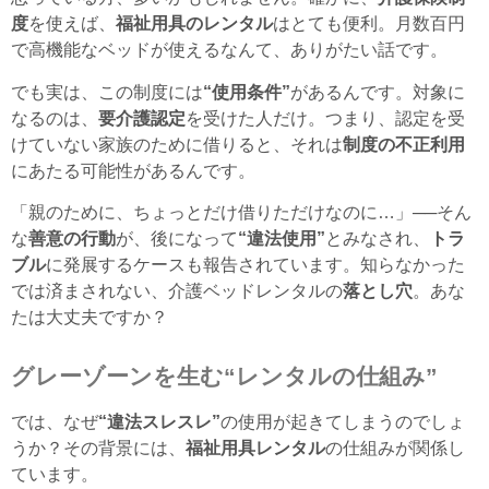
度
を使えば、
福祉用具のレンタル
はとても便利。月数百円
で高機能なベッドが使えるなんて、ありがたい話です。
でも実は、この制度には
“使用条件”
があるんです。対象に
なるのは、
要介護認定
を受けた人だけ。つまり、認定を受
けていない家族のために借りると、それは
制度の不正利用
にあたる可能性があるんです。
「親のために、ちょっとだけ借りただけなのに…」──そん
な
善意の行動
が、後になって
“違法使用”
とみなされ、
トラ
ブル
に発展するケースも報告されています。知らなかった
では済まされない、介護ベッドレンタルの
落とし穴
。あな
たは大丈夫ですか？
グレーゾーンを生む“レンタルの仕組み”
では、なぜ
“違法スレスレ”
の使用が起きてしまうのでしょ
うか？その背景には、
福祉用具レンタル
の仕組みが関係し
ています。