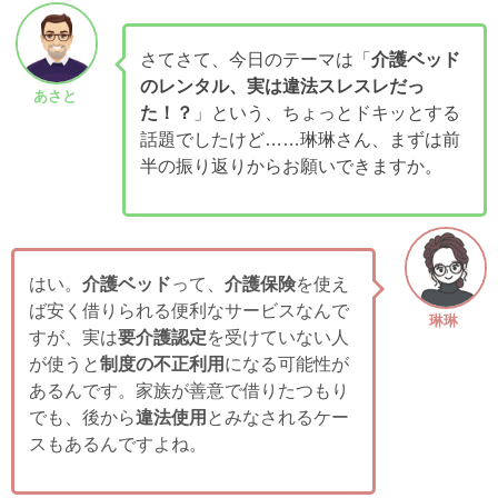
さてさて、今日のテーマは「
介護ベッド
のレンタル、実は違法スレスレだっ
あさと
た！？
」という、ちょっとドキッとする
話題でしたけど……琳琳さん、まずは前
半の振り返りからお願いできますか。
はい。
介護ベッド
って、
介護保険
を使え
ば安く借りられる便利なサービスなんで
琳琳
すが、実は
要介護認定
を受けていない人
が使うと
制度の不正利用
になる可能性が
あるんです。家族が善意で借りたつもり
でも、後から
違法使用
とみなされるケー
スもあるんですよね。