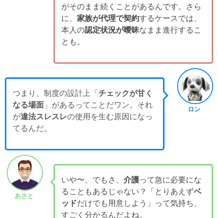
がそのまま続くことがあるんです。さら
に、
家族が代理で契約
するケースでは、
本人の
認定状況が曖昧
なまま進行するこ
とも。
つまり、制度の設計上「
チェックが甘く
なる場面
」があるってことだワン。それ
ロン
が
違法スレスレ
の使用を生む原因になっ
てるんだ。
いや〜、でもさ、
介護
って急に必要にな
ることもあるじゃない？「とりあえず
ベ
あさと
ッド
だけでも用意しよう」って気持ち、
すごく分かるんだよね。