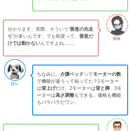
分かります。実際、そういう“
善意の先走
り
”が多いんです。でも制度って、
善意だ
琳琳
けでは動かない
んですよね……。
ちなみに、
介護ベッド
って
モーターの数
で機能が違うって知ってた？1モーター
ロン
は
背上げ
だけ、2モーターは
背と脚
、3モ
ーターは
高さ調整
もできる。価格も機能
もバラバラだワン。