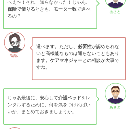
へえ〜！それ、知らなかった！じゃあ、
保険で借りる
ときも、
モーター数
で選べ
あさと
るの？
選べます。ただし、
必要性
が認められな
いと高機能なものは通らないこともあり
琳琳
ます。
ケアマネジャー
との相談が大事で
すね。
じゃあ最後に、安心して
介護ベッド
をレ
ンタルするために、何を気をつければい
あさと
いか、まとめておきましょうか。