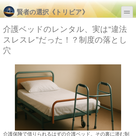
メインコンテンツに移動
Skip to search
toggle
賢者の選択《トリビア》
介護ベッドのレンタル、実は“違法
スレスレ”だった！？制度の落とし
穴
介護保険で借りられるはずの介護ベッド。その裏に潜む制