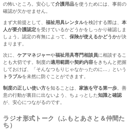
の怖いところ。安心して
介護用品
を使うためには、事前の
確認が欠かせません。
まず大前提として、
福祉用具レンタル
を検討する際は、
本
人が要介護認定
を受けているかどうかをしっかり確認しま
しょう。認定の有無によって、
保険が使えるかどうか
が決
まります。
次に、
ケアマネジャー
や
福祉用具専門相談員
に相談するこ
とも大切です。制度の
適用範囲
や
契約内容
をきちんと把握
しておけば、「そんなつもりじゃなかったのに…」という
トラブル
を未然に防ぐことができます。
制度の正しい使い方
を知ることは、
家族を守る第一歩
。善
意の行動が裏目に出ないよう、ちょっとした
知識と確認
が、安心につながるのです。
ラジオ形式トーク（ふもとあさと＆仲間た
ち）