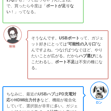
で、買ったら今度は「
ポートが足りな
い
！」ってなる。
そうなんです。
USBポート
って、ガジェ
ット好きにとっては“
可能性の入り口
”な
琳琳
んですよね。つなげばつなぐほど、やり
たいことが広がる。だから
ハブ選び
にも
こだわるし、
ポート不足
は不安の種にな
る。
ちなみに、最近の
USBハブ
は
PD充電対
応
や
HDMI出力付き
など、機能が複合化
ロン
していて、選択肢が非常に多い。ガジェ