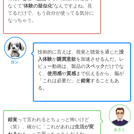
なくて“
体験の疑似化
”なんですよね。見
てるだけで、もう自分が使ってる気分に
なっちゃう。
技術的に言えば、視覚と聴覚を通じた
没
入体験
が
購買意欲
を加速させるんだ。レ
ロン
ビュー動画は、製品の
スペック
だけでな
く、
使用感
や
質感
まで伝えるから、脳が
「これは必要だ」と
錯覚
することもあ
る。
錯覚
って言われるとちょっと怖いけど
（笑）、確かに「これがあれば
生活が変
あさと
わる
かも」って思っちゃうんだよね。