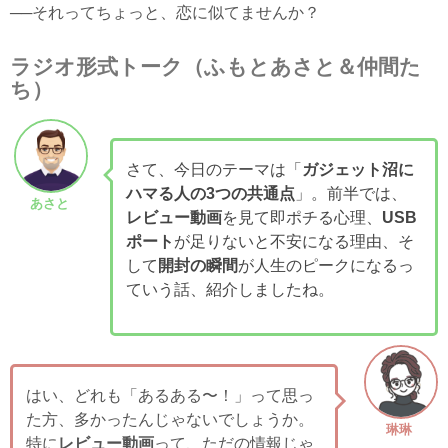
──それってちょっと、恋に似てませんか？
ラジオ形式トーク（ふもとあさと＆仲間た
ち）
さて、今日のテーマは「
ガジェット沼に
ハマる人の3つの共通点
」。前半では、
あさと
レビュー動画
を見て即ポチる心理、
USB
ポート
が足りないと不安になる理由、そ
して
開封の瞬間
が人生のピークになるっ
ていう話、紹介しましたね。
はい、どれも「あるある〜！」って思っ
た方、多かったんじゃないでしょうか。
琳琳
特に
レビュー動画
って、ただの情報じゃ