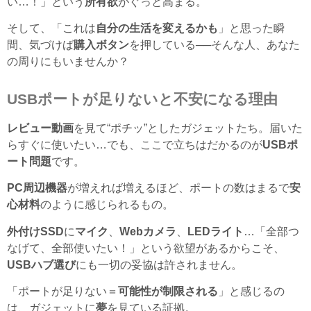
い…！」という
所有欲
がぐっと高まる。
そして、「これは
自分の生活を変えるかも
」と思った瞬
間、気づけば
購入ボタン
を押している──そんな人、あなた
の周りにもいませんか？
USBポートが足りないと不安になる理由
レビュー動画
を見て“ポチッ”としたガジェットたち。届いた
らすぐに使いたい…でも、ここで立ちはだかるのが
USBポ
ート問題
です。
PC周辺機器
が増えれば増えるほど、ポートの数はまるで
安
心材料
のように感じられるもの。
外付けSSD
に
マイク
、
Webカメラ
、
LEDライト
…「全部つ
なげて、全部使いたい！」という欲望があるからこそ、
USBハブ選び
にも一切の妥協は許されません。
「ポートが足りない＝
可能性が制限される
」と感じるの
は、ガジェットに
夢
を見ている証拠。