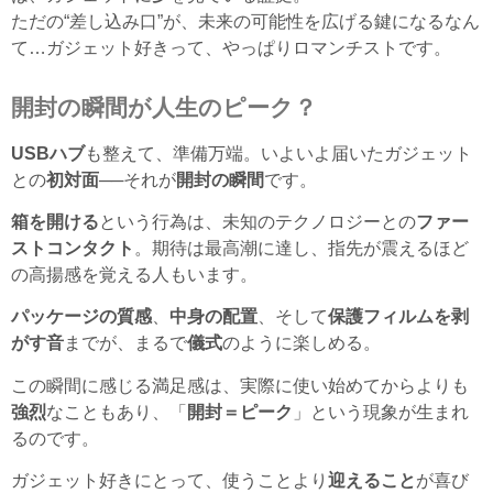
ただの“差し込み口”が、未来の可能性を広げる鍵になるなん
て…ガジェット好きって、やっぱりロマンチストです。
開封の瞬間が人生のピーク？
USBハブ
も整えて、準備万端。いよいよ届いたガジェット
との
初対面
──それが
開封の瞬間
です。
箱を開ける
という行為は、未知のテクノロジーとの
ファー
ストコンタクト
。期待は最高潮に達し、指先が震えるほど
の高揚感を覚える人もいます。
パッケージの質感
、
中身の配置
、そして
保護フィルムを剥
がす音
までが、まるで
儀式
のように楽しめる。
この瞬間に感じる満足感は、実際に使い始めてからよりも
強烈
なこともあり、「
開封＝ピーク
」という現象が生まれ
るのです。
ガジェット好きにとって、使うことより
迎えること
が喜び