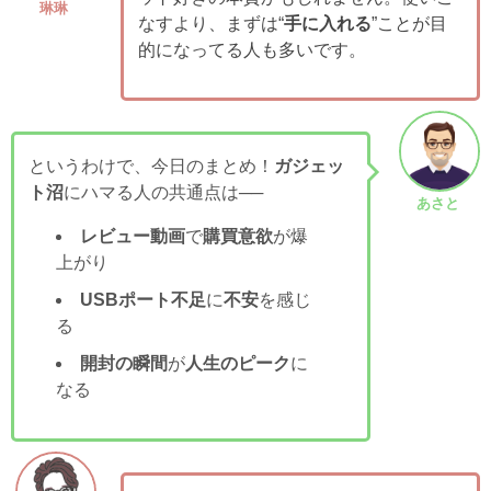
琳琳
なすより、まずは“
手に入れる
”ことが目
的になってる人も多いです。
というわけで、今日のまとめ！
ガジェッ
ト沼
にハマる人の共通点は──
あさと
レビュー動画
で
購買意欲
が爆
上がり
USBポート不足
に
不安
を感じ
る
開封の瞬間
が
人生のピーク
に
なる