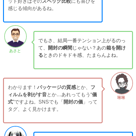
ット好きはその
スペック比較
にも喜びを
感じる傾向があるね。
でもさ、結局一番テンション上がるのっ
て、
開封の瞬間
じゃない？あの
箱を開け
あさと
る
ときのドキドキ感、たまらんよね。
わかります！
パッケージの質感
とか、
フ
ィルムを剥がす音
とか…あれってもう“
儀
琳琳
式
”ですよね。SNSでも「
開封の儀
」って
タグ、よく見かけます。