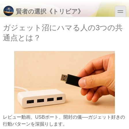
メインコンテンツに移動
Skip to search
toggle
賢者の選択《トリビア》
ガジェット沼にハマる人の3つの共
通点とは？
レビュー動画、USBポート、開封の儀──ガジェット好きの
行動パターンを深掘りします。