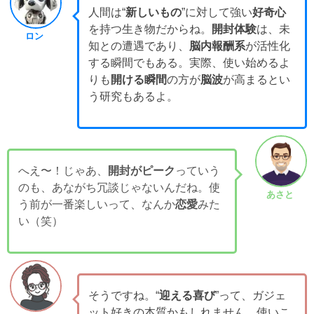
人間は“
新しいもの
”に対して強い
好奇心
を持つ生き物だからね。
開封体験
は、未
ロン
知との遭遇であり、
脳内報酬系
が活性化
する瞬間でもある。実際、使い始めるよ
りも
開ける瞬間
の方が
脳波
が高まるとい
う研究もあるよ。
へえ〜！じゃあ、
開封がピーク
っていう
のも、あながち冗談じゃないんだね。使
あさと
う前が一番楽しいって、なんか
恋愛
みた
い（笑）
そうですね。“
迎える喜び
”って、ガジェ
ット好きの本質かもしれません。使いこ