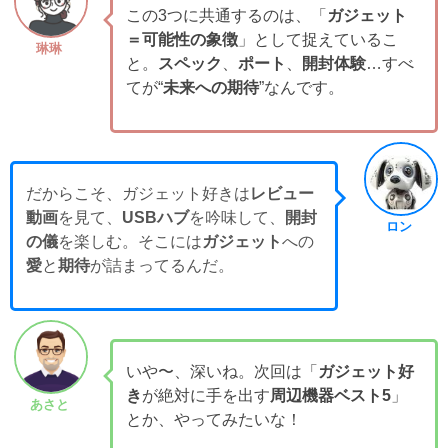
この3つに共通するのは、「
ガジェット
＝可能性の象徴
」として捉えているこ
琳琳
と。
スペック
、
ポート
、
開封体験
…すべ
てが“
未来への期待
”なんです。
だからこそ、ガジェット好きは
レビュー
動画
を見て、
USBハブ
を吟味して、
開封
ロン
の儀
を楽しむ。そこには
ガジェット
への
愛
と
期待
が詰まってるんだ。
いや〜、深いね。次回は「
ガジェット好
き
が絶対に手を出す
周辺機器ベスト5
」
あさと
とか、やってみたいな！