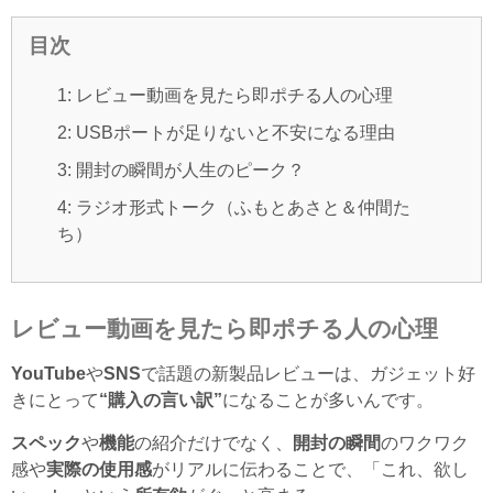
目次
1: レビュー動画を見たら即ポチる人の心理
2: USBポートが足りないと不安になる理由
3: 開封の瞬間が人生のピーク？
4: ラジオ形式トーク（ふもとあさと＆仲間た
ち）
レビュー動画を見たら即ポチる人の心理
YouTube
や
SNS
で話題の新製品レビューは、ガジェット好
きにとって
“購入の言い訳”
になることが多いんです。
スペック
や
機能
の紹介だけでなく、
開封の瞬間
のワクワク
感や
実際の使用感
がリアルに伝わることで、「これ、欲し