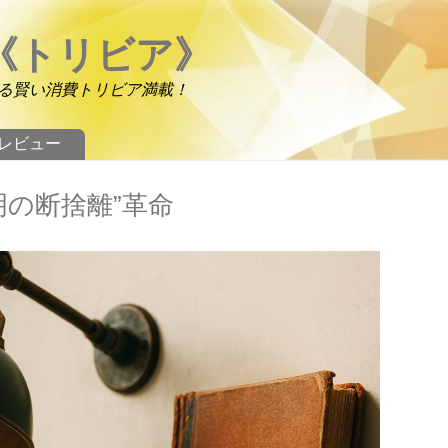
《トリビア》
る賢い消費トリビア満載！
レビュー
明の断捨離”革命