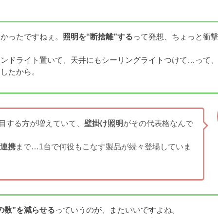
白かったですねぇ。
照明を“断捨離”する
って発想、ちょっと衝
タンドライト置いて、天井にもシーリングライトつけて…って
ましたから。
目する方が増えていて、
壁掛け照明
がその代表格なんで
連携
まで…1台で何役もこなす製品が続々登場していま
の数”を減らせる
っていうのが、またいいですよね。