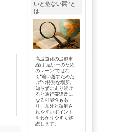
いと危ない罠”と
は
高速道路の追越車
線は“速い車のため
のレーン”ではな
く“追い越すためだ
け”の特別な場所。
知らずに走り続け
ると通行帯違反に
なる可能性もあ
り、意外と誤解さ
れやすいポイント
をわかりやすく解
説します。