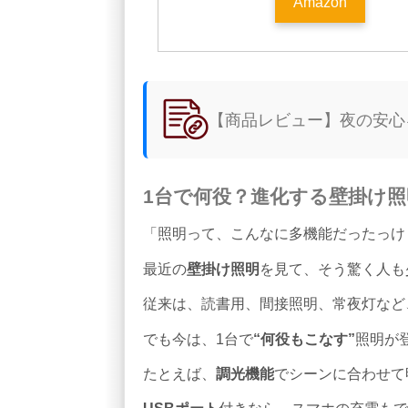
Amazon
【商品レビュー】夜の安心
1台で何役？進化する壁掛け照
「照明って、こんなに多機能だったっけ
最近の
壁掛け照明
を見て、そう驚く人も
従来は、読書用、間接照明、常夜灯など
でも今は、1台で
“何役もこなす”
照明が
たとえば、
調光機能
でシーンに合わせて