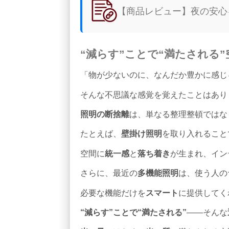
【商品レビュー】夜の安心
“減らす”ことで“満たされる”
「物が少ないのに、なんだか豊かに感じ
そんな不思議な感覚を覚えたことはあり
照明の断捨離
は、単なる整理整頓ではな
たとえば、
壁掛け照明
を取り入れること
空間に
統一感
と
落ち着き
が生まれ、イン
さらに、最近の
多機能照明
は、使う人の
必要な機能だけを
スマート
に提供してく
“減らす”ことで“満たされる”
——そんな