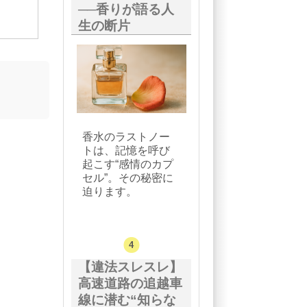
──香りが語る人
生の断片
香水のラストノー
トは、記憶を呼び
起こす“感情のカプ
セル”。その秘密に
迫ります。
【違法スレスレ】
高速道路の追越車
線に潜む“知らな