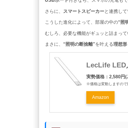
USBポート
付きなら、スマホの充電もで
さらに、
スマートスピーカー
と連携して
こうした進化によって、部屋の中の
“照
むしろ、必要な機能がギュッと詰まって
まさに、
“照明の断捨離”
を叶える
理想形
LecLife L
実勢価格：2,580円(J
※価格は変動しますので
Amazon