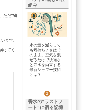
組み
、ただ
“物
ています。
水の量を減らして
届けてく
も気持ちよさはそ
のまま。空気を混
ぜるだけで快適さ
と節水を両立する
最新シャワー技術
とは？
香水の“ラストノ
ート”に宿る記憶