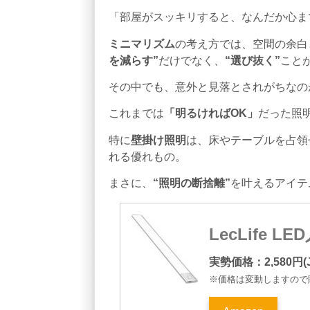
「部屋がスッキリすると、なんだか心ま
ミニマリズム
の考え方では、空間の余白
を減らす”
だけでなく、
“選び抜く”
こと
その中でも、意外と見落とされがちなの
これまでは
「明るければOK」
だった照
特に
壁掛け照明
は、床やテーブルを占領
れる優れもの。
まさに、
“照明の断捨離”
を叶えるアイテ
LecLife L
実勢価格：2,580円(J
※価格は変動しますので