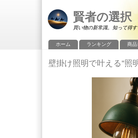
メインコンテンツに移動
Skip to search
賢者の選択
買い物の新常識。知って得す
メインメニュー
ホーム
ランキング
商品
壁掛け照明で叶える“照